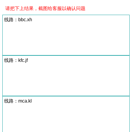
请把下上结果，截图给客服以确认问题
线路：bbc.xh
线路：kfc.jf
线路：mca.kl